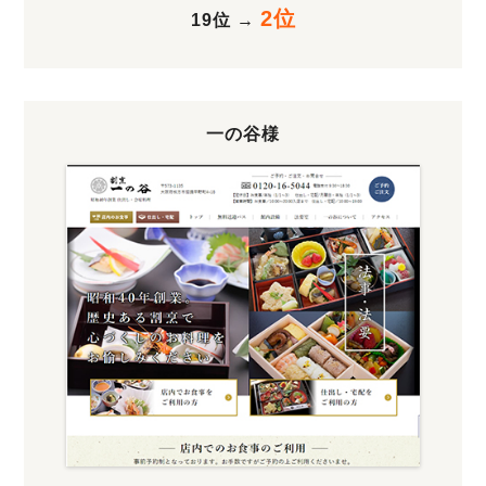
2位
19位
→
一の谷様