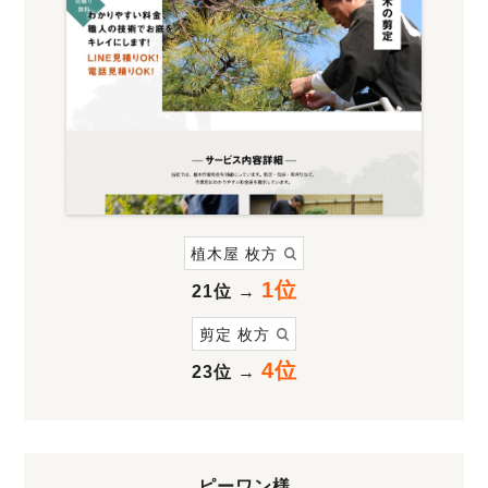
植木屋 枚方
1位
21位
→
剪定 枚方
4位
23位
→
ピーワン様