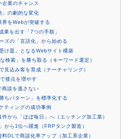
中小企業のチャンス
行動」の劇的な変化
限界をWebが突破する
成果を出す「7つの手順」
ニーズの「言語化」から始める
受け皿」となるWebサイト構築
的な検索」を勝ち取る（キーワード選定）
策で見込み客を育成（ナーチャリング）
Sで接点を増やす
で商談を逃さない
「勝ちパターン」を標準化する
ーケティングの成功事例
1件から「ほぼ毎日」へ（エッチング加工業）
」から1位へ躍進（FRPタンク製造）
資料DLで商談化率アップ（加工系企業）