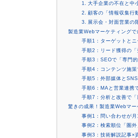
1. 大手企業の不在と
2. 顧客の「情報収集
3. 展示会・対面営業の
製造業Webマーケティングで
手順1：ターゲットと
手順2：リード獲得の「
手順3：SEOで「専門
手順4：コンテンツ施
手順5：外部媒体とSN
手順6：MAと営業連携
手順7：分析と改善で
驚きの成果！製造業Webマ
事例1：問い合わせが月
事例2：検索順位「圏外
事例3：技術解説記事×