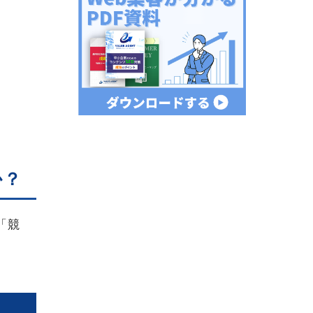
か？
「競