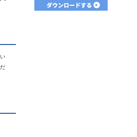
だい
ただ