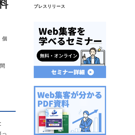
料
プレスリリース
、個
期間
と
培っ