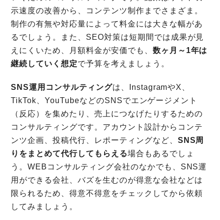
示速度の改善から、コンテンツ制作までさまざま。
制作の有無や対応量によって料金には大きな幅があ
るでしょう。また、SEO対策は短期間では成果が見
えにくいため、月額料金が安価でも、
数ヶ月～1年は
継続していく想定
で予算を考えましょう。
SNS運用コンサルティング
は、InstagramやX、
TikTok、YouTubeなどのSNSでエンゲージメント
（反応）を集めたり、売上につなげたりするための
コンサルティングです。アカウント設計からコンテ
ンツ企画、投稿代行、レポーティングなど、
SNS周
りをまとめて代行してもらえる
場合もあるでしょ
う。WEBコンサルティング会社のなかでも、SNS運
用ができる会社、バズを生むのが得意な会社などは
限られるため、得意不得意をチェックしてから依頼
してみましょう。