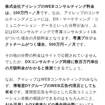
株式会社アイレップのWEBコンサルティング料金
は、100万円～／月
です。なお、アイレップのコンサ
ルティングメニューには、DX・マーケティング・コ
ミュニケーション・データといった分野があり、上
記はDXコンサルティングで専属コンサルタント1名
がついた場合の月額料金となります。
専属プロジェ
クトチームがつく場合、500万円～／月
です。
その他の分野の料金はサイトで公開されていません
でしたが、
DXコンサルティング同様に数百万円単位
の月額料金がかかると推測
できるでしょう。
なお、アイレップはWEBコンサルティングのみなら
ず、
博報堂DYグループのWEB広告代理店としても
有名
です。運用型広告を中心とした広告コミュニケ
ーション全般の相談ができるのはもちろんのこと、
AIを活用したDX推進などの最先端分野
においても、