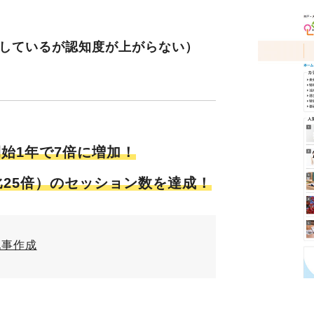
しているが認知度が上がらない）
始1年で7倍に増加！
比25倍）のセッション数を達成！
記事作成